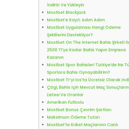
İndirin Ve Yükleyin
Mostbet Blackjack
Mostbet’e Kayıt: Adım Adım
Mostbet Uygulaması Hangi Ödeme
Şekillerini Destekliyor?
Mostbet On The Internet Bahis Şirketi Il
2500 Tl’ye Kadar Bahis Yapın Empieza
Kazanın
Mostbet Spor Bahisleri Türkiye’de Ne T
Sporlara Bahis Oynayabilirim?
Mostbet Tr’yi Ios’ta Ücretsiz Olarak Indi
Çizgi, Bahis Için Mevcut Maç Sonuçların
Listesi Ve Oranlar
Amerikan Futbolu
Mostbet Bonus Çevrim Şartları
Maksimum Ödeme Tutarı
Mostbet’te Kriket Maçlarının Canlı