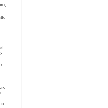
18+,
ıtlar
el
no
ir
?
para
u
500