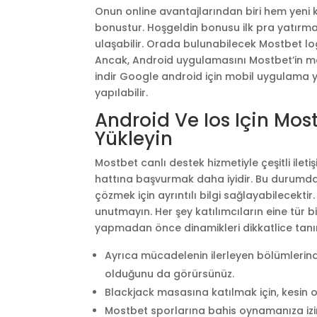
Onun online avantajlarından biri hem yeni 
bonustur. Hoşgeldin bonusu ilk pra yatırma 
ulaşabilir. Orada bulunabilecek Mostbet log
Ancak, Android uygulamasını Mostbet’in mobil
indir Google android için mobil uygulama y
yapılabilir.
Android Ve Ios Için Mos
Yükleyin
Mostbet canlı destek hizmetiyle çeşitli ileti
hattına başvurmak daha iyidir. Bu durumda o
çözmek için ayrıntılı bilgi sağlayabilecektir
unutmayın. Her şey katılımcıların eine tür 
yapmadan önce dinamikleri dikkatlice tan
Ayrıca mücadelenin ilerleyen bölümlerind
olduğunu da görürsünüz.
Blackjack masasına katılmak için, kesin 
Mostbet sporlarına bahis oynamanıza izin 