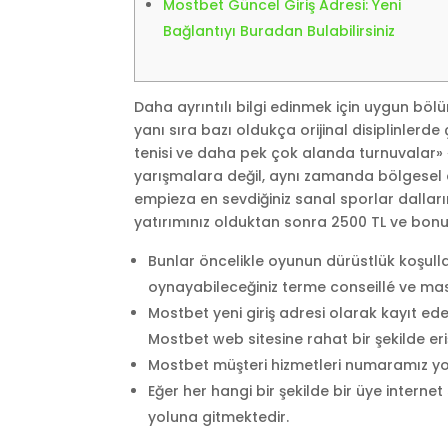
Mostbet Güncel Giriş Adresi: Yeni
Bağlantıyı Buradan Bulabilirsiniz
Daha ayrıntılı bilgi edinmek için uygun böl
yanı sıra bazı oldukça orijinal disiplinlerde ç
tenisi ve daha pek çok alanda turnuvalar» «
yarışmalara değil, aynı zamanda bölgesel 
empieza en sevdiğiniz sanal sporlar dalların
yatırımınız olduktan sonra 2500 TL ve bonus
Bunlar öncelikle oyunun dürüstlük koşullar
oynayabileceğiniz terme conseillé ve mas
Mostbet yeni giriş adresi olarak kayıt ed
Mostbet web sitesine rahat bir şekilde eriş
Mostbet müşteri hizmetleri numaramız yok
Eğer her hangi bir şekilde bir üye interne
yoluna gitmektedir.