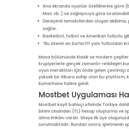
Ana ekranda oyunlar özelliklerine göre (bo
Mısır vb. ) ve sağlayıcıya göre sıralanabili
Deneyimli temsilcilerden oluşan ekibimiz
sağlar.
Basketbol, futbol ve Amerikan futbolu gi
“Bu sitenin en ba?ar?l? yanı futboldan k
Masa bölümünde klasik ve modern çeşitlerd
krupiyerlerle gerçek zamanlı» «etkileşim ku
oyun meraklıları için önde gelen çevrimiçi 
yüksek bir itibara sahip olan bu platform, k
kumarhane haline geldi.
Mostbet Uygulaması Han
Mostbet kayit bahisçi ofisinde Türkiye dahi
birimi cinsinden (TL) hesap oluşturma ve sp
alma imkânı vardır. Siteye ilk üye oluşunu
sorulmaktadır. Bundan sonra, işletmenin 