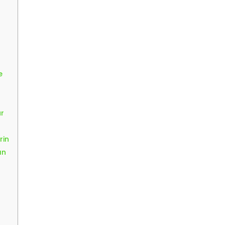
e
ür
rin
ın